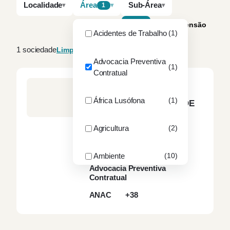
Localidade
Área
Sub-Área
1
A–Z
Por dimensão
Acidentes de Trabalho
(1)
1 sociedade
Limpar filtros
Advocacia Preventiva
(1)
Contratual
NPCF – NUNO PINTO
COELHO DE FARIA E
África Lusófona
(1)
ASSOCIADOS, SOCIEDADE
DE ADVOGADOS, SP, RL
LISBOA
Agricultura
(2)
3
sócios
12
advogados
Acidentes de Trabalho
Ambiente
(10)
Advocacia Preventiva
Contratual
ANAC
(1)
ANAC
+38
ANEPC
(1)