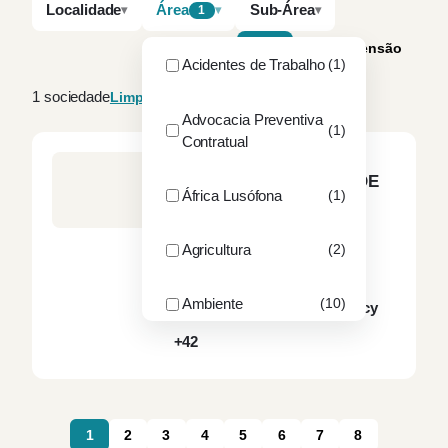
Localidade
Área
Sub-Área
1
A–Z
Por dimensão
Acidentes de Trabalho
(1)
1 sociedade
Limpar filtros
Advocacia Preventiva
(1)
Contratual
RA – ROGÉRIO ALVES &
ASSOCIADOS, SOCIEDADE
África Lusófona
(1)
DE ADVOGADOS, SP, RL
LISBOA
16
sócios
36
advogados
Agricultura
(2)
Ambiente
Arbitragem
Ambiente
(10)
Blockchain & Cryptocurrency
+42
ANAC
(1)
ANEPC
(1)
1
2
3
4
5
6
7
8