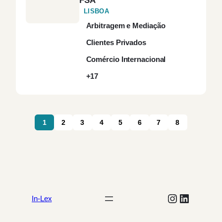
FSA
Arbitragem
(10)
LISBOA
Arbitragem e Mediação
Arbitragem e
(13)
Clientes Privados
Mediação
Comércio Internacional
Atos Conexos
(1)
+17
Aviação
(1)
1
2
3
4
5
6
7
8
Blockchain &
(1)
Cryptocurrency
Capital de Risco
(1)
Cibersegurança
(4)
Instagram
LinkedIn
In-Lex
Ciências da Vida
(2)