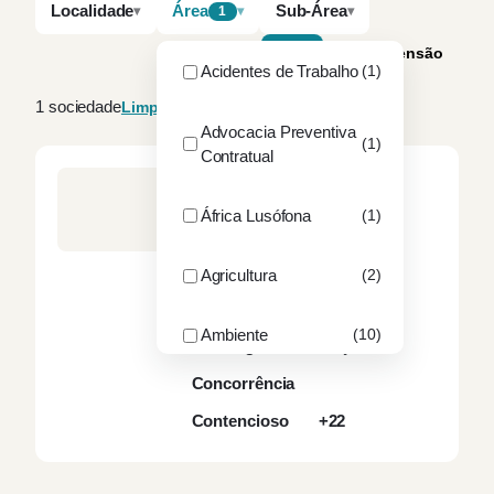
Localidade
Área
Sub-Área
1
A–Z
Por dimensão
Acidentes de Trabalho
(1)
1 sociedade
Limpar filtros
Advocacia Preventiva
(1)
Contratual
RBMS – RODRIGUES
BASTOS, MAGALHÃES E
África Lusófona
(1)
SILVA & ASSOCIADOS,
SOCIEDADE DE
ADVOGADOS, SP, RL
Agricultura
(2)
ALGARVE
11
sócios
32
advogados
Ambiente
(10)
Arbitragem e Mediação
Concorrência
ANAC
(1)
Contencioso
+22
ANEPC
(1)