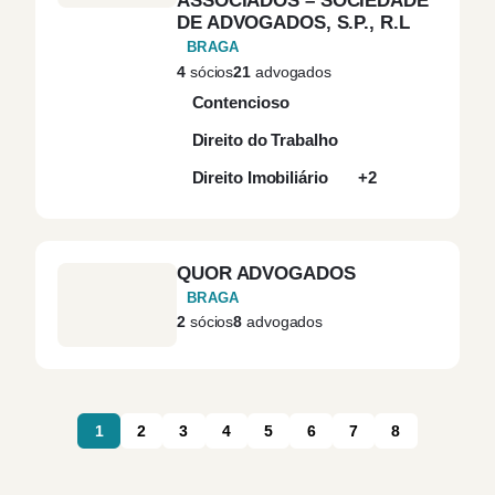
ASSOCIADOS – SOCIEDADE
DE ADVOGADOS, S.P., R.L
BRAGA
Figueira da Foz
(1)
4
sócios
21
advogados
Contencioso
Funchal
(4)
Direito do Trabalho
Guimarães
(2)
Direito Imobiliário
+2
Leiria
(3)
QUOR ADVOGADOS
Lisboa
(66)
BRAGA
2
sócios
8
advogados
Loulé
(1)
Loures
(1)
1
2
3
4
5
6
7
8
Madeira
(3)