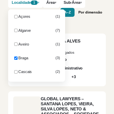
Localidade
Área
Sub-Área
1
A–Z
Por dimensão
Açores
(1)
3 sociedades
Limpar filtros
Algarve
(7)
CERQUEIRA ALVES
Aveiro
(1)
BRAGA
3
sócios
2
advogados
Braga
(3)
Contencioso
Direito Administrativo
Cascais
(2)
Direito Civil
+3
Chaves
(1)
GLOBAL LAWYERS –
Coimbra
(2)
SANTANA LOPES, VIEIRA,
SILVA LOPES, NETO &
Felgueiras
(1)