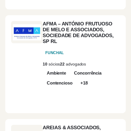
Coi
Felg
AFMA – ANTÓNIO FRUTUOSO
DE MELO E ASSOCIADOS,
SOCIEDADE DE ADVOGADOS,
Figu
SP RL
FUNCHAL
Fun
10
sócios
22
advogados
Ambiente
Concorrência
Gui
Contencioso
+18
Leiri
Lisb
Loul
AREIAS & ASSOCIADOS,