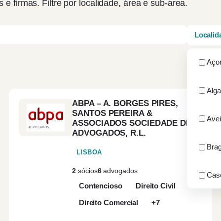
s e firmas. Filtre por localidade, área e sub-área.
Localid
Aço
Alga
ABPA – A. BORGES PIRES,
SANTOS PEREIRA &
Avei
ASSOCIADOS SOCIEDADE DE
ADVOGADOS, R.L.
Bra
LISBOA
2
sócios
6
advogados
Cas
Contencioso
Direito Civil
Direito Comercial
+7
Cha