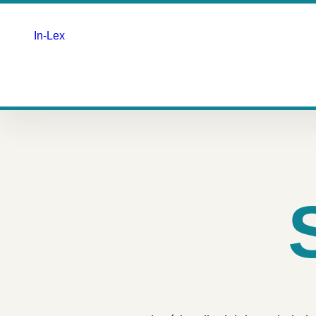
In-Lex
Saltar
para
o
conteúdo