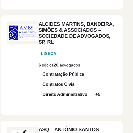
mbra
(2)
ueiras
(1)
ALCIDES MARTINS, BANDEIRA,
SIMÕES & ASSOCIADOS –
SOCIEDADE DE ADVOGADOS,
eira da Foz
(1)
SP, RL
LISBOA
chal
(4)
6
sócios
20
advogados
Contratação Pública
marães
(2)
Contratos Civis
a
(3)
Direito Administrativo
+5
oa
(66)
é
(1)
ASQ – ANTÓNIO SANTOS