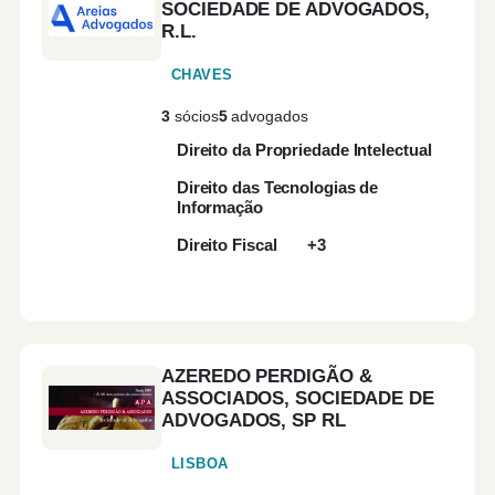
SOCIEDADE DE ADVOGADOS,
R.L.
Lou
CHAVES
Mad
3
sócios
5
advogados
Direito da Propriedade Intelectual
Oei
Direito das Tecnologias de
Informação
Port
Direito Fiscal
+3
Torr
Vian
AZEREDO PERDIGÃO &
ASSOCIADOS, SOCIEDADE DE
Vila
ADVOGADOS, SP RL
LISBOA
Vis