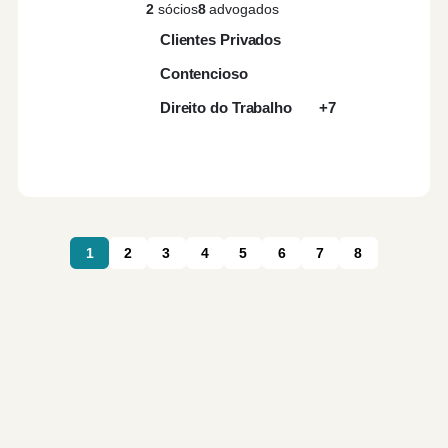
2
sócios
8
advogados
Clientes Privados
Contencioso
Direito do Trabalho
+7
1
2
3
4
5
6
7
8