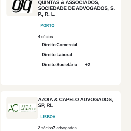
QUINTAS & ASSOCIADOS,
SOCIEDADE DE ADVOGADOS, S.
res
(1)
P., R. L.
PORTO
eira
(3)
4
sócios
ras
(1)
Direito Comercial
Direito Laboral
o
(25)
Direito Societário
+2
es Vedras
(1)
a do Castelo
(1)
AZOIA & CAPELO ADVOGADOS,
SP, RL
 Real
(2)
LISBOA
eu
(3)
2
sócios
7
advogados