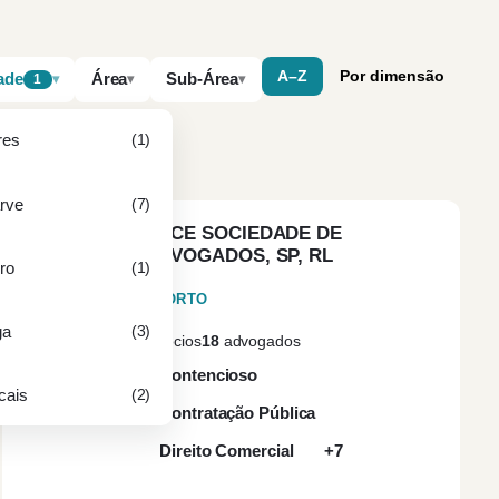
A–Z
Por dimensão
ade
Área
Sub-Área
1
res
(1)
rve
(7)
ACCE SOCIEDADE DE
ADVOGADOS, SP, RL
ro
(1)
PORTO
ga
(3)
3
sócios
18
advogados
Contencioso
cais
(2)
Contratação Pública
Direito Comercial
+7
ves
(1)