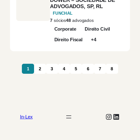
DOWER – SOCIEDADE DE
Contencioso
(2)
ADVOGADOS, SP, RL
FUNCHAL
Contencioso
7
sócios
48
advogados
(2)
Administrativo
Corporate
Direito Civil
Direito Fiscal
+4
Contencioso Fiscal
(1)
Contra-ordenações
(1)
1
2
3
4
5
6
7
8
Contratação Pública
(1)
Contratos de Direito
(2)
Privado
Instagram
LinkedIn
In-Lex
Contratos
(2)
Internacionais