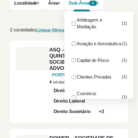
Localidade
Área
Sub-Área
1
A–Z
Por dimensão
Arbitragem e
(1)
Mediação
2 sociedades
Limpar filtros
Aviação e Aeronáutica
(1)
ASQ – ANTÓNIO SANTOS
QUINTAS & ASSOCIADOS,
Capital de Risco
(1)
SOCIEDADE DE
ADVOGADOS, S. P., R. L.
PORTO
Clientes Privados
(2)
4
sócios
Direito Comercial
Comércio
(1)
Internacional
Direito Laboral
Direito Societário
+2
Construção e Obras
(1)
Públicas