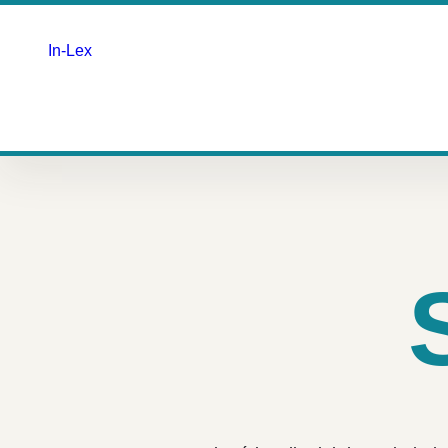
In-Lex
Saltar
para
o
conteúdo