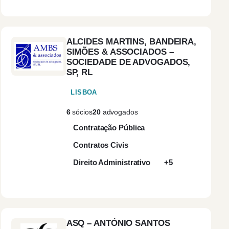
Construção e Obras
(1)
Públicas
ALCIDES MARTINS, BANDEIRA,
Contencioso
(2)
SIMÕES & ASSOCIADOS –
SOCIEDADE DE ADVOGADOS,
SP, RL
Contencioso
(2)
Administrativo
LISBOA
6
sócios
20
advogados
Contencioso Fiscal
(1)
Contratação Pública
Contra-ordenações
(1)
Contratos Civis
Direito Administrativo
+5
Contratação Pública
(1)
Contratos de Direito
(2)
Privado
ASQ – ANTÓNIO SANTOS