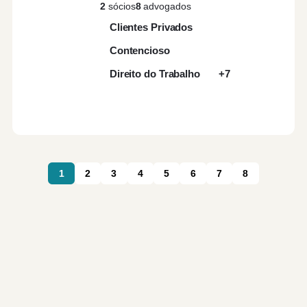
2
sócios
8
advogados
Clientes Privados
Contencioso
Direito do Trabalho
+7
1
2
3
4
5
6
7
8