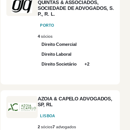
QUINTAS & ASSOCIADOS,
SOCIEDADE DE ADVOGADOS, S.
Contratos
(2)
P., R. L.
Internacionais
PORTO
Corporate Finance
(1)
4
sócios
Direito Comercial
Corporate
(2)
Governance
Direito Laboral
Direito Societário
+2
Direito Administrativo
(2)
Direito Bancário
(3)
AZOIA & CAPELO ADVOGADOS,
Direito Biomédico
(1)
SP, RL
LISBOA
Direito Civil
(3)
2
sócios
7
advogados