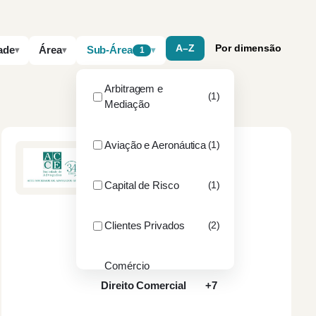
A–Z
Por dimensão
ade
Área
Sub-Área
1
Arbitragem e
(1)
Mediação
Aviação e Aeronáutica
(1)
ACCE SOCIEDADE DE
ADVOGADOS, SP, RL
Capital de Risco
(1)
PORTO
3
sócios
18
advogados
Clientes Privados
(2)
Contencioso
Contratação Pública
Comércio
(1)
Internacional
Direito Comercial
+7