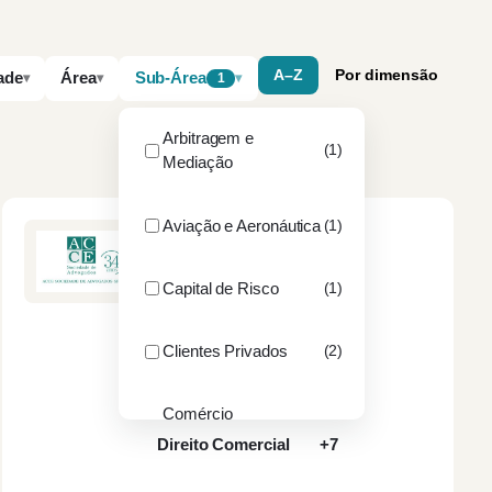
A–Z
Por dimensão
ade
Área
Sub-Área
1
Arbitragem e
(1)
Mediação
Aviação e Aeronáutica
(1)
ACCE SOCIEDADE DE
ADVOGADOS, SP, RL
Capital de Risco
(1)
PORTO
3
sócios
18
advogados
Clientes Privados
(2)
Contencioso
Contratação Pública
Comércio
(1)
Internacional
Direito Comercial
+7