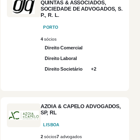
QUINTAS & ASSOCIADOS,
SOCIEDADE DE ADVOGADOS, S.
Contratos
(2)
P., R. L.
Internacionais
PORTO
Corporate Finance
(1)
4
sócios
Direito Comercial
Corporate
(2)
Governance
Direito Laboral
Direito Societário
+2
Direito Administrativo
(2)
Direito Bancário
(3)
AZOIA & CAPELO ADVOGADOS,
Direito Biomédico
(1)
SP, RL
LISBOA
Direito Civil
(3)
2
sócios
7
advogados