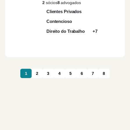
2
sócios
8
advogados
Clientes Privados
Contencioso
Direito do Trabalho
+7
1
2
3
4
5
6
7
8