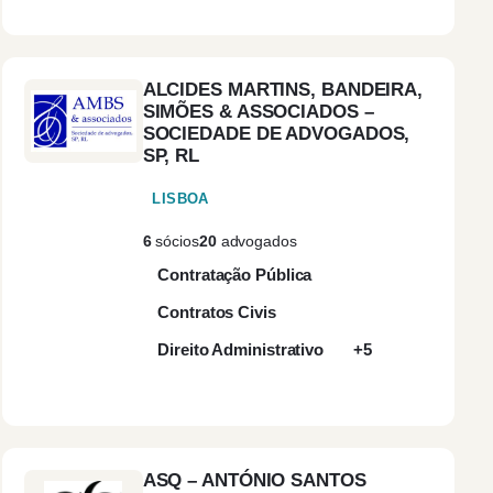
Construção e Obras
(1)
Públicas
ALCIDES MARTINS, BANDEIRA,
Contencioso
(2)
SIMÕES & ASSOCIADOS –
SOCIEDADE DE ADVOGADOS,
SP, RL
Contencioso
(2)
Administrativo
LISBOA
6
sócios
20
advogados
Contencioso Fiscal
(1)
Contratação Pública
Contra-ordenações
(1)
Contratos Civis
Direito Administrativo
+5
Contratação Pública
(1)
Contratos de Direito
(2)
Privado
ASQ – ANTÓNIO SANTOS