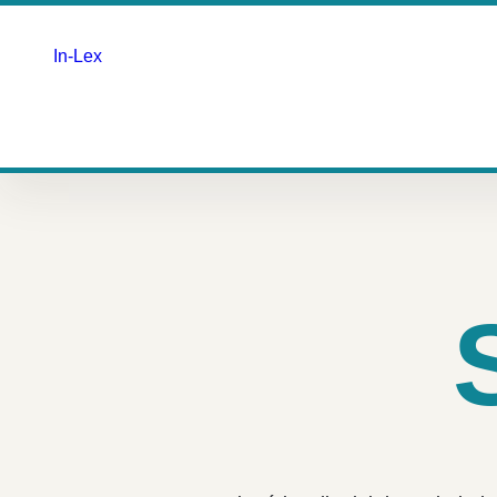
In-Lex
Saltar
para
o
conteúdo