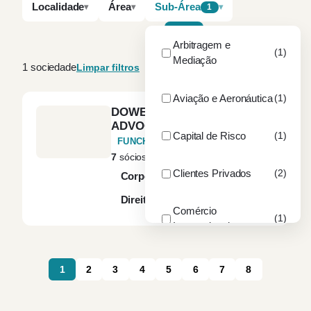
Localidade
Área
Sub-Área
1
A–Z
Por dimensão
Arbitragem e
(1)
Mediação
1 sociedade
Limpar filtros
Aviação e Aeronáutica
(1)
DOWER – SOCIEDADE DE
ADVOGADOS, SP, RL
Capital de Risco
(1)
FUNCHAL
7
sócios
48
advogados
Clientes Privados
(2)
Corporate
Direito Civil
Direito Fiscal
+4
Comércio
(1)
Internacional
Construção e Obras
1
2
3
4
5
6
7
8
(1)
Públicas