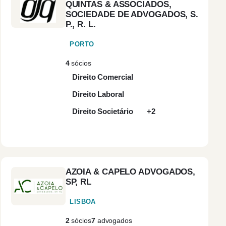
QUINTAS & ASSOCIADOS,
SOCIEDADE DE ADVOGADOS, S.
Contratos
(2)
P., R. L.
Internacionais
PORTO
Corporate Finance
(1)
4
sócios
Direito Comercial
Corporate
(2)
Governance
Direito Laboral
Direito Societário
+2
Direito Administrativo
(2)
Direito Bancário
(3)
AZOIA & CAPELO ADVOGADOS,
Direito Biomédico
(1)
SP, RL
LISBOA
Direito Civil
(3)
2
sócios
7
advogados