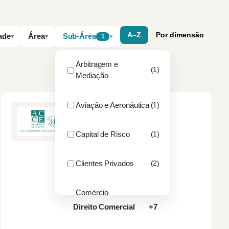
A–Z
Por dimensão
ade
Área
Sub-Área
1
Arbitragem e
(1)
Mediação
Aviação e Aeronáutica
(1)
ACCE SOCIEDADE DE
ADVOGADOS, SP, RL
Capital de Risco
(1)
PORTO
3
sócios
18
advogados
Clientes Privados
(2)
Contencioso
Contratação Pública
Comércio
(1)
Internacional
Direito Comercial
+7