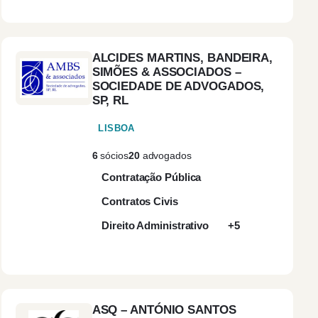
Construção e Obras
(1)
Públicas
ALCIDES MARTINS, BANDEIRA,
Contencioso
(2)
SIMÕES & ASSOCIADOS –
SOCIEDADE DE ADVOGADOS,
SP, RL
Contencioso
(2)
Administrativo
LISBOA
6
sócios
20
advogados
Contencioso Fiscal
(1)
Contratação Pública
Contra-ordenações
(1)
Contratos Civis
Direito Administrativo
+5
Contratação Pública
(1)
Contratos de Direito
(2)
Privado
ASQ – ANTÓNIO SANTOS