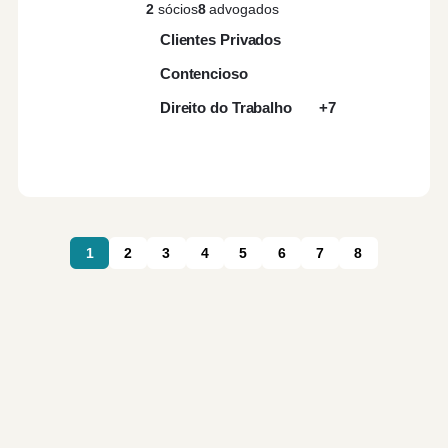
2
sócios
8
advogados
Clientes Privados
Contencioso
Direito do Trabalho
+7
1
2
3
4
5
6
7
8