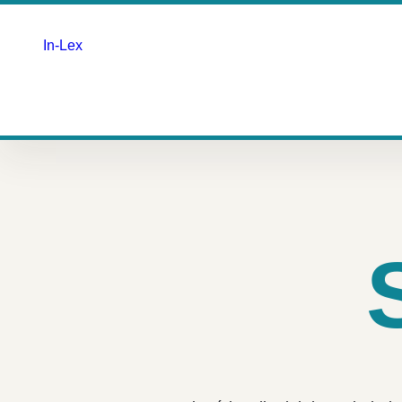
In-Lex
Saltar
para
o
conteúdo