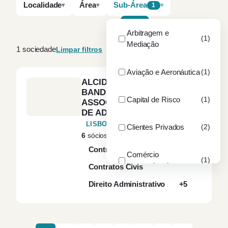
Localidade
Área
Sub-Área
1
A–Z
Por dimensão
Arbitragem e
(1)
Mediação
1 sociedade
Limpar filtros
Aviação e Aeronáutica
(1)
ALCIDES MARTINS,
BANDEIRA, SIMÕES &
Capital de Risco
(1)
ASSOCIADOS – SOCIEDADE
DE ADVOGADOS, SP, RL
LISBOA
Clientes Privados
(2)
6
sócios
20
advogados
Contratação Pública
Comércio
(1)
Internacional
Contratos Civis
Direito Administrativo
+5
Construção e Obras
(1)
Públicas