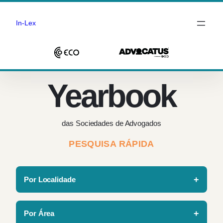
In-Lex
Saltar
para
Yearbook
o
conteúdo
das Sociedades de Advogados
PESQUISA RÁPIDA
Por Localidade
Por Área